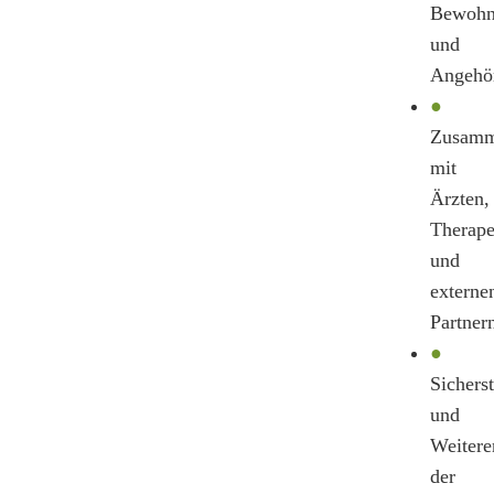
Bewohn
und
Angehö
●
Zusamm
mit
Ärzten,
Therape
und
externe
Partner
●
Sichers
und
Weitere
der