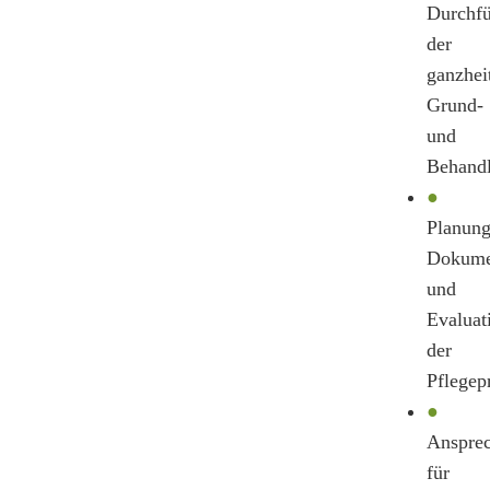
Durchf
der
ganzhei
Grund-
und
Behandl
●
Planung
Dokume
und
Evaluat
der
Pflegep
●
Ansprec
für