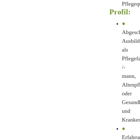
Pflegequ
Profil:
●
Abgesch
Ausbil
als
Pflegef
/-
mann,
Altenpf
oder
Gesundh
und
Kranken
●
Erfahru