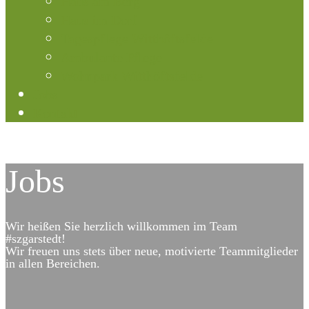
Haus am Berg
Haus im Dorf
Tagespflege Witthöftsfelde
Ambulante Pflege
Wohnpark Witthöftsfelde
Jobs
Kontakt
Jobs
Wir heißen Sie herzlich willkommen im Team
#szgarstedt!
Wir freuen uns stets über neue, motivierte Teammitglieder
in allen Bereichen.